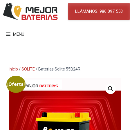
Saltar
al
LLÁMANOS: 986 097 553
contenido
MENÚ
Inicio
/
SOLITE
/ Baterias Solite 55B24R
¡Oferta!