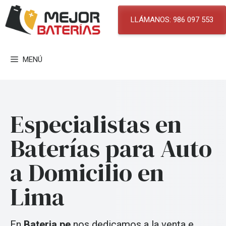
Saltar
al
LLÁMANOS: 986 097 553
contenido
MENÚ
Especialistas en
Baterías para Auto
a Domicilio en
Lima
En
Bateria.pe
nos dedicamos a la venta e