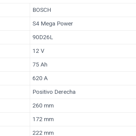
BOSCH
S4 Mega Power
90D26L
12 V
75 Ah
620 A
Positivo Derecha
260 mm
172 mm
222 mm