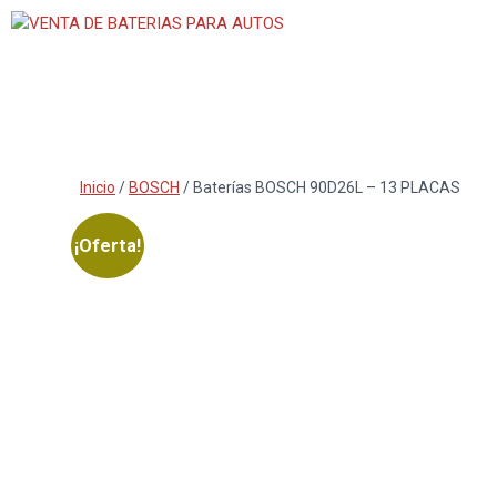
Saltar
al
contenido
Inicio
/
BOSCH
/ Baterías BOSCH 90D26L – 13 PLACAS
¡Oferta!